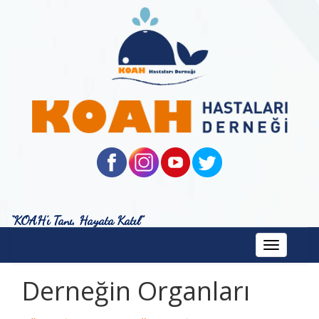
“KOAH’ı Tanı, Hayata Katıl”
Toggle
navigation
Derneğin Organları