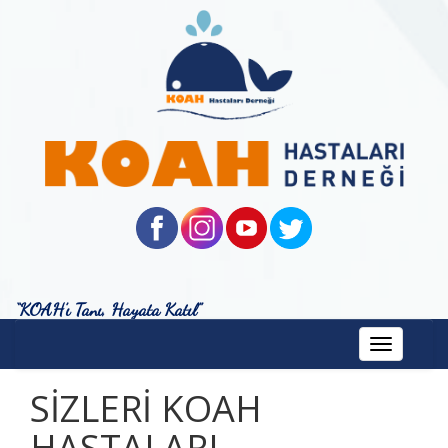
“KOAH’ı Tanı, Hayata Katıl”
Toggle
navigation
SİZLERİ KOAH
HASTALARI