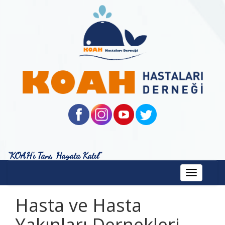
“KOAH’ı Tanı, Hayata Katıl”
Toggle
navigation
Hasta ve Hasta
Yakınları Dernekleri